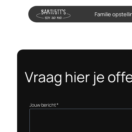
Ga
Familie opstell
naar
de
inhoud
Vraag hier je off
Jouw bericht
*