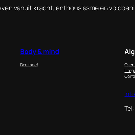
even vanuit kracht, enthousiasme en voldoen
Body & mind
Al
Doe mee!
Over 
Lifeg
Cont
inf
Tel