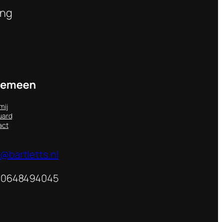
ing
gemeen
mij
uard
act
o@bartletts.nl
: 0648494045