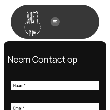
Ga
naar
de
inhoud
Neem Contact op
Naam
*
Email
*